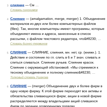
слияние
— См …
3
Словарь синонимов
Слияние
— (amalgamation, merge, merger) 1. Объединение
4
материалов из двух или более компьютерных файлов
(files). Так, многие компьютеры имеют программы, которые
объединяют имена и адреса, занесенные в список
рассылки, с файлом текстового редактора, что&#8230; …
Словарь бизнес-терминов
СЛИЯНИЕ
— СЛИЯНИЕ, слияния, мн. нет, ср. (книжн.). 1.
5
Действие и состояние по гл. слить в 6 и 7 знач. сливать и
слиться сливаться. Слияние ручьев. Слияние красок.
Слияние с окружающей обстановкой. «Мы стремимся к
тесному объединению и полному слиянию&#8230; …
Толковый словарь Ушакова
СЛИЯНИЕ
— (merger) Объединение двух и более фирм в
6
одну новую фирму. К этой фирме переходят все активы и
обязательства сливающихся фирм; акции в новой фирме
распределяются между владельцами акций слившихся
фирм по заранее оговоренному порядку.