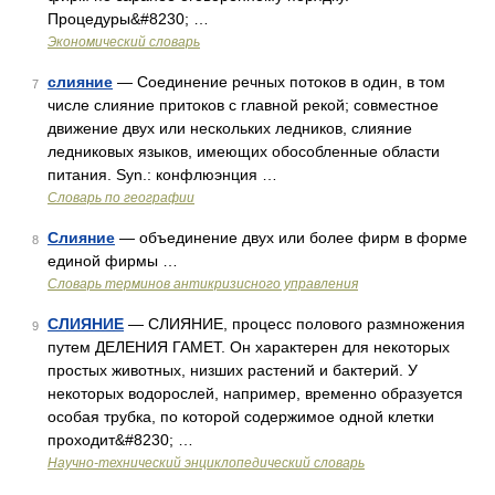
Процедуры&#8230; …
Экономический словарь
слияние
— Соединение речных потоков в один, в том
7
числе слияние притоков с главной рекой; совместное
движение двух или нескольких ледников, слияние
ледниковых языков, имеющих обособленные области
питания. Syn.: конфлюэнция …
Словарь по географии
Слияние
— объединение двух или более фирм в форме
8
единой фирмы …
Словарь терминов антикризисного управления
СЛИЯНИЕ
— СЛИЯНИЕ, процесс полового размножения
9
путем ДЕЛЕНИЯ ГАМЕТ. Он характерен для некоторых
простых животных, низших растений и бактерий. У
некоторых водорослей, например, временно образуется
особая трубка, по которой содержимое одной клетки
проходит&#8230; …
Научно-технический энциклопедический словарь