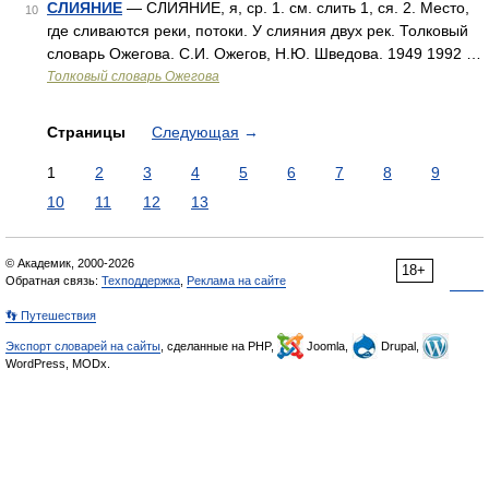
СЛИЯНИЕ
— СЛИЯНИЕ, я, ср. 1. см. слить 1, ся. 2. Место,
10
где сливаются реки, потоки. У слияния двух рек. Толковый
словарь Ожегова. С.И. Ожегов, Н.Ю. Шведова. 1949 1992 …
Толковый словарь Ожегова
Страницы
Следующая
→
1
2
3
4
5
6
7
8
9
10
11
12
13
© Академик, 2000-2026
18+
Обратная связь:
Техподдержка
,
Реклама на сайте
👣 Путешествия
Экспорт словарей на сайты
, сделанные на PHP,
Joomla,
Drupal,
WordPress, MODx.